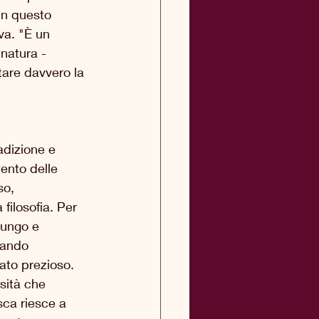
in questo 
va. "È un 
natura - 
tare davvero la 
adizione e 
tento delle 
so, 
filosofia. Per 
lungo e 
lando 
ato prezioso. 
sità che 
sca riesce a 