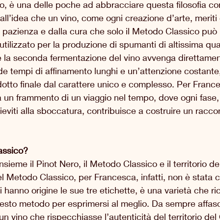
no, è una delle poche ad abbracciare questa filosofia co
all’idea che un vino, come ogni creazione d’arte, meriti 
pazienza e dalla cura che solo il Metodo Classico può 
utilizzato per la produzione di spumanti di altissima qua
la seconda fermentazione del vino avvenga direttamente
de tempi di affinamento lunghi e un’attenzione costante,
otto finale dal carattere unico e complesso. Per France
a un frammento di un viaggio nel tempo, dove ogni fase,
lieviti alla sboccatura, contribuisce a costruire un racco
assico?
nsieme il Pinot Nero, il Metodo Classico e il territorio de
l Metodo Classico, per Francesca, infatti, non è stata ca
ui hanno origine le sue tre etichette, è una varietà che ri
sto metodo per esprimersi al meglio. Da sempre affasc
 un vino che rispecchiasse l’autenticità del territorio del