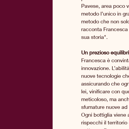
Pavese, area poco va
metodo l’unico in gra
metodo che non solo 
racconta Francesca -
sua storia".
Un prezioso equilibr
Francesca è convinta
innovazione. L’abilit
nuove tecnologie che
assicurando che ogni
lei, vinificare con q
meticoloso, ma anche
sfumature nuove ad o
Ogni bottiglia viene
rispecchi il territor