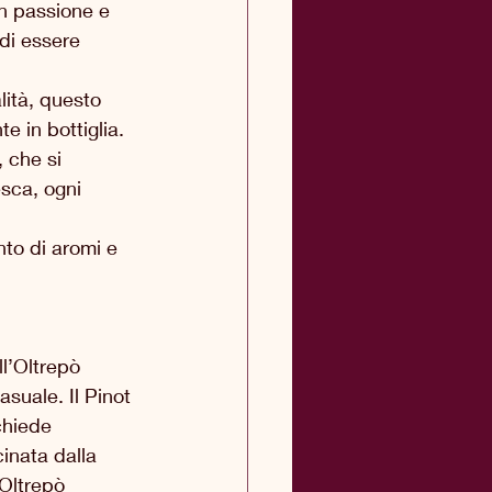
n passione e 
di essere 
lità, questo 
 in bottiglia. 
 che si 
sca, ogni 
 
nto di aromi e 
ll’Oltrepò 
suale. Il Pinot 
chiede 
inata dalla 
 Oltrepò 