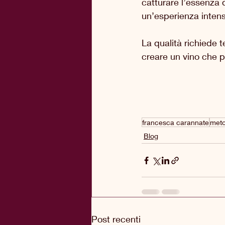
catturare l’essenza d
un’esperienza intens
La qualità richiede 
creare un vino che 
francesca carannate
meto
Blog
Post recenti