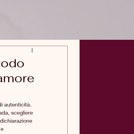
todo
’amore
i autenticità. 
ada, scegliere 
dichiarazione 
 e 