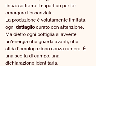
linea: sottrarre il superfluo per far 
emergere l’essenziale.
La produzione è volutamente limitata, 
ogni 
dettaglio
 curato con attenzione. 
Ma dietro ogni bottiglia si avverte 
un’energia che guarda avanti, che 
sfida l’omologazione senza rumore. È 
una scelta di campo, una 
dichiarazione identitaria.
Chi sceglie questi vini abbraccia una 
filosofia precisa: quella della lentezza, 
della trasparenza, dell’ascolto. In un 
mondo spesso affollato di etichette, la 
sua è una presenza discreta. Ma chi la 
incontra, difficilmente la dimentica.
Daniela Devecchi
Sono giornalista pubblicista laureata in 