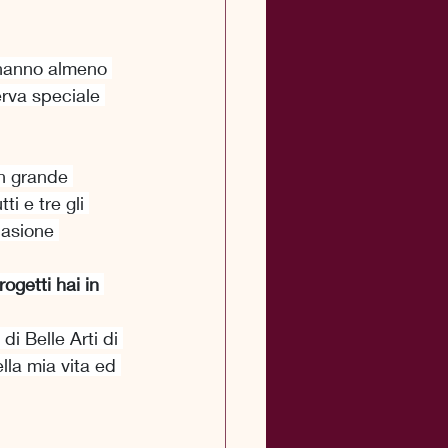
i hanno almeno 
rva speciale 
un grande 
i e tre gli 
casione 
ogetti hai in 
di Belle Arti di 
lla mia vita ed 