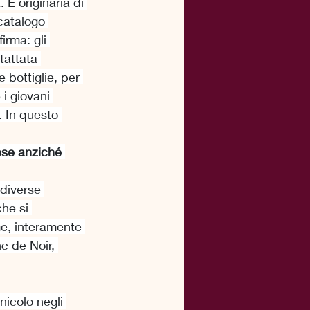
È originaria di 
catalogo 
irma: gli 
tattata 
bottiglie, per 
i giovani 
. In questo 
ese anziché 
diverse 
he si 
me, interamente 
c de Noir, 
nicolo negli 