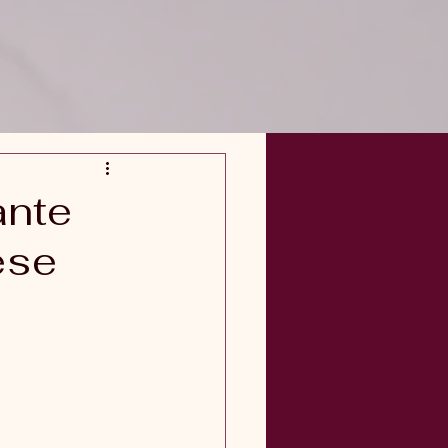
ante
ese