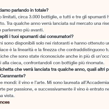
stiamo parlando in totale?
 limitati, circa 3.000 bottiglie, e tutti e tre gli spumant
to. Tra qualche anno verrà lanciata sul mercato una rise
e parleremo più avanti.
iti i tuoi spumanti dai consumatori?
ni sono disponibili solo nei ristoranti e hanno ottenuto 
ce è la linearità e la finezza che contraddistinguono tutt
tiche che sono state riconosciute anche in più di un’oc
 alla cieca, confrontandoli con bottiglie più rinomate.
chetta che verrà lanciata tra qualche anno, quali altri pr
a Carannante?
ue mondi: il vino e l’arte. Mi sono laureata all’Accademia 
rte per passione, e successivamente il vino è entrato ne
a vista.
ences