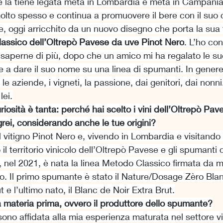
he la tiene legata metà in Lombardia e metà in Campania. 
olto spesso e continua a promuovere il bere con il suo 
e, oggi arricchito da un nuovo disegno che porta la sua f
ssico dell’Oltrepò Pavese da uve Pinot Nero
. L’ho con
saperne di più, dopo che un amico mi ha regalato le sue 
e a dare il suo nome su una linea di spumanti. In genere 
 le aziende, i vigneti, la passione, dai genitori, dai nonni
lei.
iosità è tanta: perché hai scelto i vini dell’Oltrepò Pav
grei, considerando anche le tue origini?
vitigno Pinot Nero e, vivendo in Lombardia e visitando 
il territorio vinicolo dell’Oltrepò Pavese e gli spumanti c
 nel 2021, è nata la linea Metodo Classico firmata da 
o. Il primo spumante è stato il Nature/Dosage Zèro Blan
 e l’ultimo nato, il Blanc de Noir Extra Brut.
a materia prima, ovvero il produttore dello spumante?
 sono affidata alla mia esperienza maturata nel settore vi