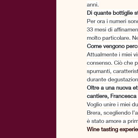
anni.
Di quante bottiglie 
Per ora i numeri sono
33 mesi di affinamen
molto particolare. N
Come vengono percep
Attualmente i miei vi
consenso. Ciò che pia
spumanti, caratteris
durante degustazioni
Oltre a una nuova eti
cantiere, Francesc
Voglio unire i miei d
Brera, scegliendo l’a
è stato amore a prim
Wine tasting experi