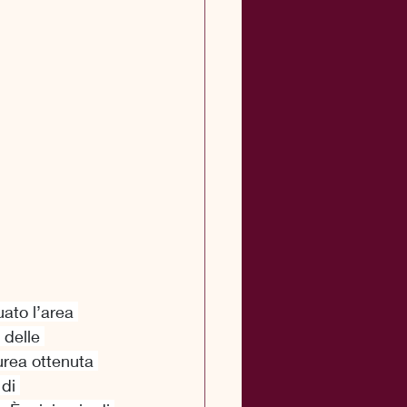
ato l’area 
 delle 
urea ottenuta 
di 